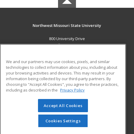
Northwest Missouri State University
800 University Drive
Maryville, MO 64468 US
MAIN CONTENT
We and our partners may use cookies, pixels, and similar
Career Training
technologies to collect information about you, including about
your browsing activities and devices. This may result in your
information being collected by our third-party partners. By
ADDITIONAL RESOURCES
choosing to "Accept All Cookies", you agree to these practices,
Financial Assistance
Student Blog
including as described in the
Privacy Policy
Help
Accept All Cookies
© 2026 ed2go, a division of Cengage Learning. All rights
reserved. The material on this site cannot be reproduced or
redistributed unless you have obtained prior written
Cookies Settings
permission from Cengage Learning.
Privacy Policy