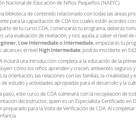
ción Nacional de Educación de Niños Pequeños (NAEYC).
a biblioteca de contenido relacionado con todas las áreas pr
te para la capacitación de CDA los cuales están acordes con l
parte de tu curso CDA, comenzarás tu programa, deberás toma
s una evaluación de nivelación, y nos ayuda a saber el nivel de 
ginner, Low Intermediate o Intermediate
, empezarás tu pro
o alcances el nivel
High Intermediate
, podrás inscribirte en Ed
incluirá una introducción completa a la educación de la prime
cluyen: cómo los niños aprenden y crecen, ambientes seguros y sa
 la orientación, las relaciones con las familias, la creatividad y
s de estudio y actividades apropiadas para el desarrollo y la cul
 paso, este curso de CDA culminará con la recopilación de toda
mentación del instructor, quien es un Especialista Certificado e
preparado para la Visita de Verificación de CDA. Al completar el
nfancia.