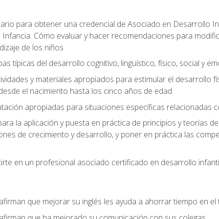
ario para obtener una credencial de Asociado en Desarrollo Inf
 Infancia. Cómo evaluar y hacer recomendaciones para modificar 
dizaje de los niños
as típicas del desarrollo cognitivo, lingüístico, físico, social y e
ividades y materiales apropiados para estimular el desarrollo físic
desde el nacimiento hasta los cinco años de edad
entación apropiadas para situaciones específicas relacionadas 
ra la aplicación y puesta en práctica de principios y teorías de
nes de crecimiento y desarrollo, y poner en práctica las compe
rte en un profesional asociado certificado en desarrollo infanti
afirman que mejorar su inglés les ayuda a ahorrar tiempo en el 
 afirman que ha mejorado su comunicación con sus colegas