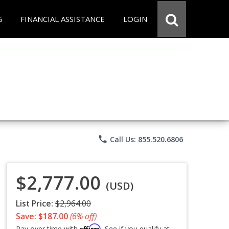
G
FINANCIAL ASSISTANCE
LOGIN
phone
Call Us: 855.520.6806
$2,777.00
(USD)
List Price:
$2,964.00
Save: $187.00
(6% off)
Affirm
Pay over time with
. See if you qualify at