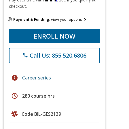
checkout.
Payment & Funding:
view your options
ENROLL NOW
Call Us: 855.520.6806
phone
info
Career series
schedule
280 course hrs
Code BIL-GES2139