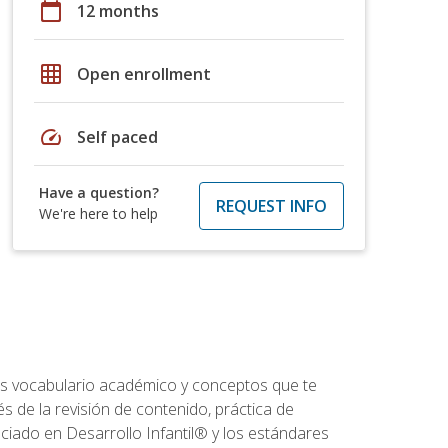
calendar_today
12 months
grid_on
Open enrollment
speed
Self paced
Have a question?
REQUEST INFO
We're here to help
rás vocabulario académico y conceptos que te
s de la revisión de contenido, práctica de
iado en Desarrollo Infantil® y los estándares