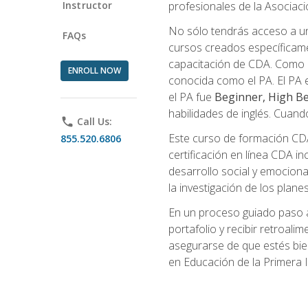
Instructor
profesionales de la Asocia
No sólo tendrás acceso a un
FAQs
cursos creados específicamen
capacitación de CDA. Como 
ENROLL NOW
conocida como el PA. El PA e
el PA fue
Beginner, High Be
habilidades de inglés. Cuand
phone
Call Us:
Este curso de formación CDA 
855.520.6806
certificación en línea CDA in
desarrollo social y emocional,
la investigación de los plane
En un proceso guiado paso a
portafolio y recibir retroali
asegurarse de que estés bien 
en Educación de la Primera I