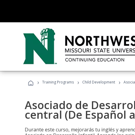
›
›
›
Training Programs
Child Development
Asocia
Asociado de Desarroll
central (De Español a
Durante este curso, mejorarás tu inglés y aprend